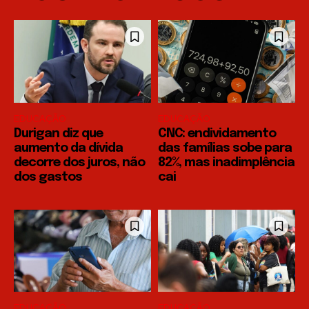
EDUCAÇÃO
EDUCAÇÃO
Durigan diz que
CNC: endividamento
aumento da dívida
das famílias sobe para
decorre dos juros, não
82%, mas inadimplência
dos gastos
cai
EDUCAÇÃO
EDUCAÇÃO