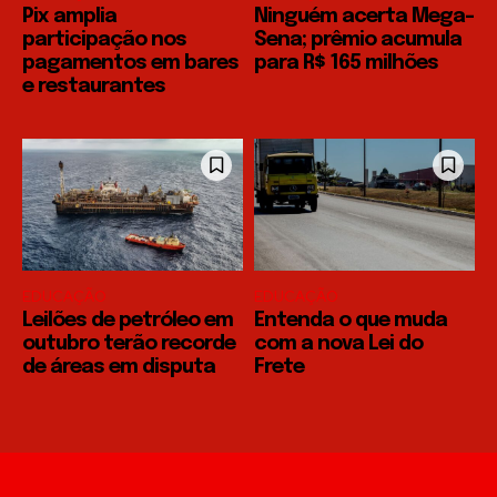
Pix amplia
Ninguém acerta Mega-
participação nos
Sena; prêmio acumula
pagamentos em bares
para R$ 165 milhões
e restaurantes
EDUCAÇÃO
EDUCAÇÃO
Leilões de petróleo em
Entenda o que muda
outubro terão recorde
com a nova Lei do
de áreas em disputa
Frete