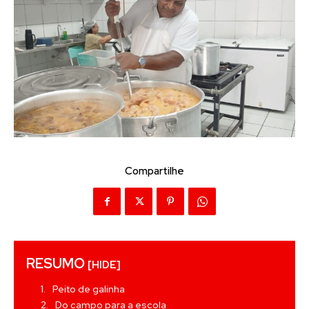
Compartilhe
RESUMO
[HIDE]
Peito de galinha
Do campo para a escola