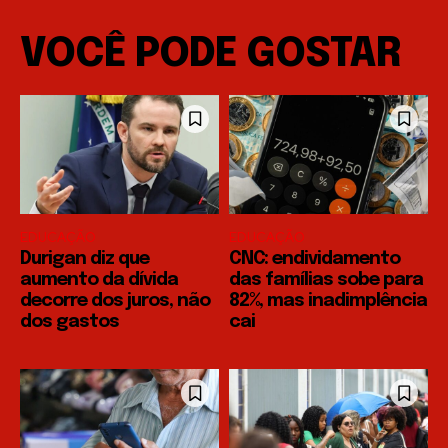
VOCÊ PODE GOSTAR
EDUCAÇÃO
EDUCAÇÃO
Durigan diz que
CNC: endividamento
aumento da dívida
das famílias sobe para
decorre dos juros, não
82%, mas inadimplência
dos gastos
cai