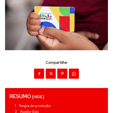
Compartilhe
RESUMO
[HIDE]
Regra de proteção
Auxílio Gás