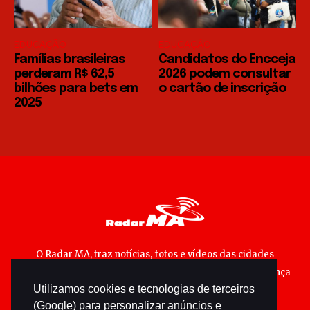
EDUCAÇÃO
EDUCAÇÃO
Famílias brasileiras
Candidatos do Encceja
perderam R$ 62,5
2026 podem consultar
bilhões para bets em
o cartão de inscrição
2025
O Radar MA, traz notícias, fotos e vídeos das cidades
maranhenses; matérias especiais sobre política, segurança
Utilizamos cookies e tecnologias de terceiros
pública e cultura popular.
(Google) para personalizar anúncios e