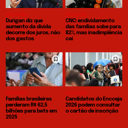
EDUCAÇÃO
EDUCAÇÃO
Durigan diz que
CNC: endividamento
aumento da dívida
das famílias sobe para
decorre dos juros, não
82%, mas inadimplência
dos gastos
cai
EDUCAÇÃO
EDUCAÇÃO
Famílias brasileiras
Candidatos do Encceja
perderam R$ 62,5
2026 podem consultar
bilhões para bets em
o cartão de inscrição
2025