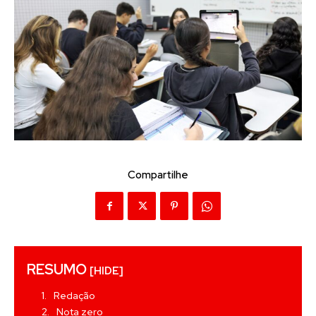
Compartilhe
RESUMO
[HIDE]
Redação
Nota zero