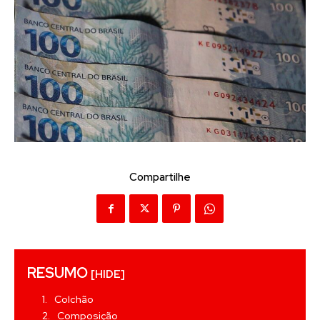
Compartilhe
RESUMO
[HIDE]
Colchão
Composição