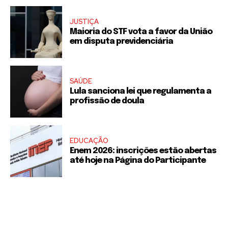
JUSTIÇA
Maioria do STF vota a favor da União
em disputa previdenciária
SAÚDE
Lula sanciona lei que regulamenta a
profissão de doula
EDUCAÇÃO
Enem 2026: inscrições estão abertas
até hoje na Página do Participante