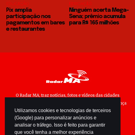
EDUCAÇÃO
EDUCAÇÃO
Pix amplia
Ninguém acerta Mega-
participação nos
Sena; prêmio acumula
pagamentos em bares
para R$ 165 milhões
e restaurantes
O Radar MA, traz notícias, fotos e vídeos das cidades
maranhenses; matérias especiais sobre política, segurança
Utilizamos cookies e tecnologias de terceiros
pública e cultura popular.
(Google) para personalizar anúncios e
analisar o tráfego. Isso é feito para garantir
que você tenha a melhor experiência