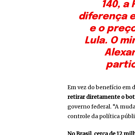
140, a
diferença 
e o preço
Lula. O mi
Alexa
parti
Em vez do benefício em 
retirar diretamente o bo
governo federal. “A muda
controle da política públ
No Brasil, cerca de 12 mi