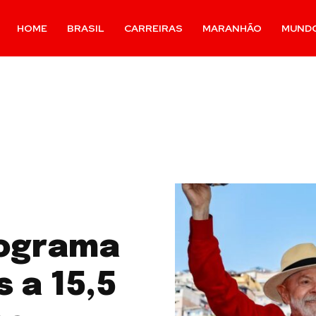
HOME
BRASIL
CARREIRAS
MARANHÃO
MUND
rograma
s a 15,5