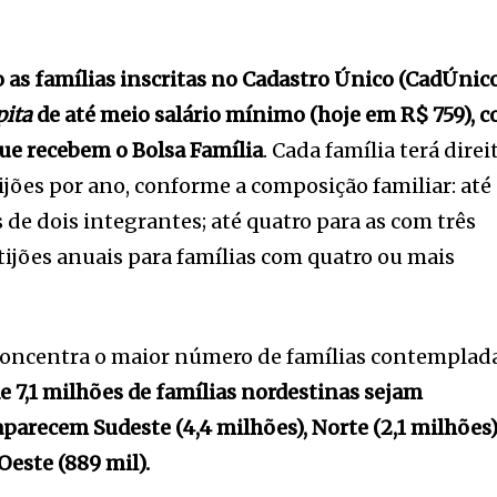
o as famílias inscritas no Cadastro Único (CadÚnic
pita
de até meio salário mínimo (hoje em R$ 759), 
que recebem o Bolsa Família
. Cada família terá direi
jões por ano, conforme a composição familiar: até
s de dois integrantes; até quatro para as com três
otijões anuais para famílias com quatro ou mais
 concentra o maior número de famílias contemplada
e 7,1 milhões de famílias nordestinas sejam
parecem Sudeste (4,4 milhões), Norte (2,1 milhões)
Oeste (889 mil).