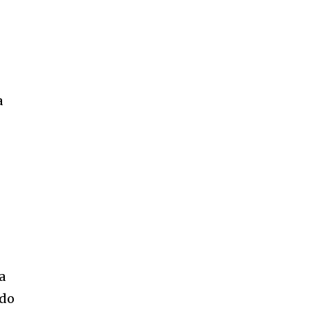
a
a
 do