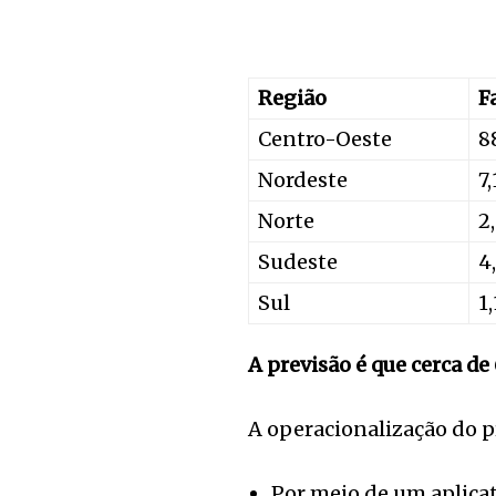
Região
F
Centro-Oeste
8
Nordeste
7
Norte
2
Sudeste
4
Sul
1
A previsão é que cerca de
A operacionalização do p
Por meio de um aplica