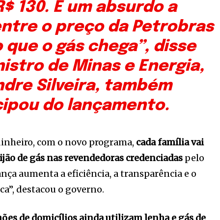
 R$ 130. É um absurdo a
entre o preço da Petrobras
 que o gás chega”, disse
nistro de Minas e Energia,
ndre Silveira, também
cipou do lançamento.
dinheiro, com o novo programa,
cada família vai
tijão de gás nas revendedoras credenciadas
pelo
nça aumenta a eficiência, a transparência e o
ica”, destacou o governo.
lhões de domicílios ainda utilizam lenha e gás de