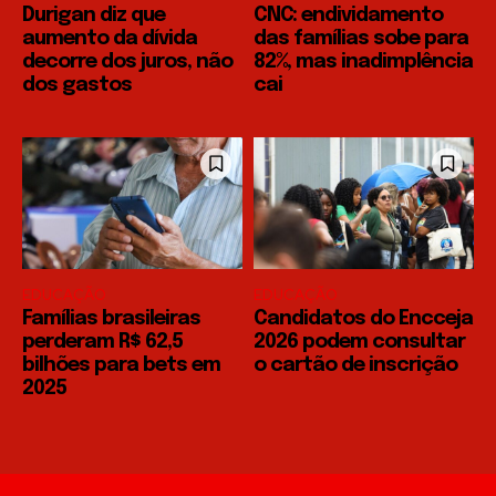
Durigan diz que
CNC: endividamento
aumento da dívida
das famílias sobe para
decorre dos juros, não
82%, mas inadimplência
dos gastos
cai
EDUCAÇÃO
EDUCAÇÃO
Famílias brasileiras
Candidatos do Encceja
perderam R$ 62,5
2026 podem consultar
bilhões para bets em
o cartão de inscrição
2025