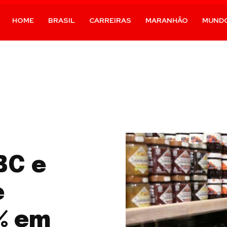
HOME
BRASIL
CARREIRAS
MARANHÃO
MUND
BC e
e
8% em