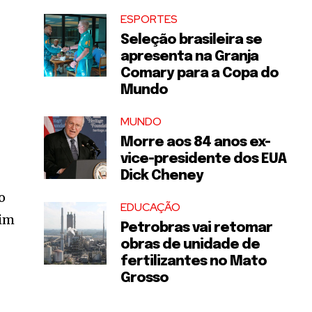
ESPORTES
Seleção brasileira se
apresenta na Granja
Comary para a Copa do
Mundo
MUNDO
Morre aos 84 anos ex-
vice-presidente dos EUA
Dick Cheney
o
EDUCAÇÃO
fim
Petrobras vai retomar
obras de unidade de
fertilizantes no Mato
Grosso