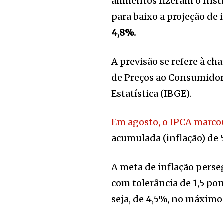
alimentos fizeram o Inst
para baixo a projeção de 
4,8%.
A previsão se refere à ch
de Preços ao Consumidor 
Estatística (IBGE).
Em agosto, o IPCA marcou
acumulada (inflação) de 
A meta de inflação perse
com tolerância de 1,5 po
seja, de 4,5%, no máximo