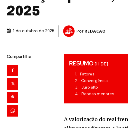
2025
Por
REDACAO
1 de outubro de 2025
Compartilhe
RESUMO
[HIDE]
Fatores
Convergência
Juro alto
Rendas menores
A valorização do real fre