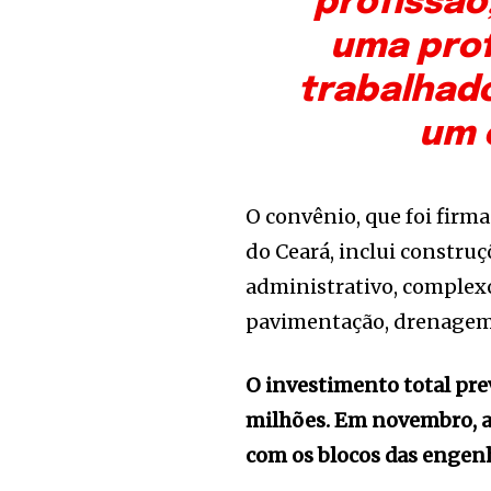
profissão
uma prof
trabalhad
um 
O convênio, que foi firm
do Ceará, inclui constr
administrativo, complexo
pavimentação, drenagem e
O investimento total pre
milhões. Em novembro, a
com os blocos das engenh