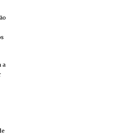
ção
os
m a
r
de