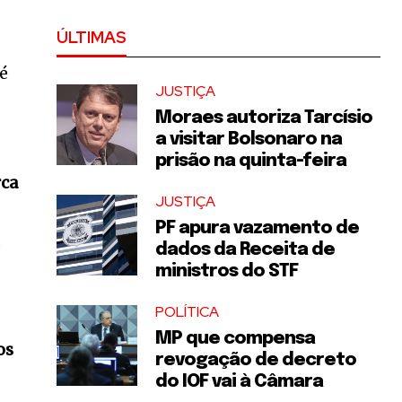
ÚLTIMAS
sé
JUSTIÇA
Moraes autoriza Tarcísio
a visitar Bolsonaro na
prisão na quinta-feira
rca
JUSTIÇA
PF apura vazamento de
,
dados da Receita de
ministros do STF
POLÍTICA
MP que compensa
os
revogação de decreto
do IOF vai à Câmara