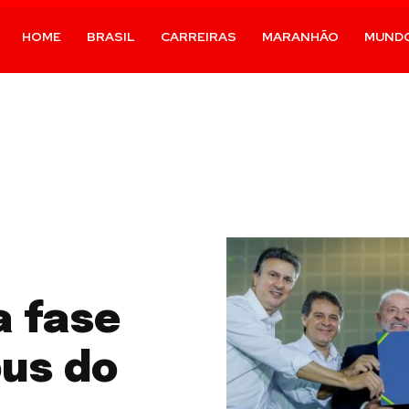
HOME
BRASIL
CARREIRAS
MARANHÃO
MUND
a fase
us do