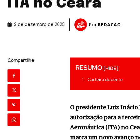
ITA no Ceará
Por
REDACAO
3 de dezembro de 2025
Compartilhe
RESUMO
[HIDE]
Carteira docente
O presidente Luiz Inácio L
autorização para a tercei
Aeronáutica (ITA) no Cea
marca um novo avanço no 