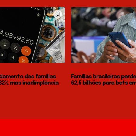
EDUCAÇÃO
idamento das famílias
Famílias brasileiras perd
82%, mas inadimplência
62,5 bilhões para bets e