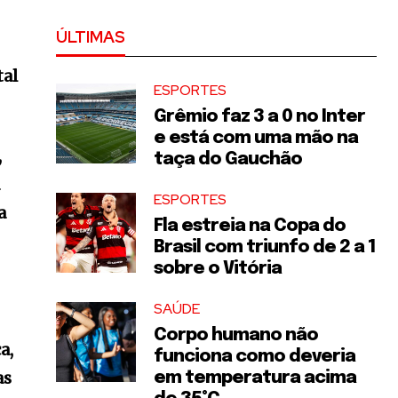
ÚLTIMAS
tal
ESPORTES
Grêmio faz 3 a 0 no Inter
e está com uma mão na
,
taça do Gauchão
a
ESPORTES
a
Fla estreia na Copa do
Brasil com triunfo de 2 a 1
sobre o Vitória
SAÚDE
Corpo humano não
a,
funciona como deveria
as
em temperatura acima