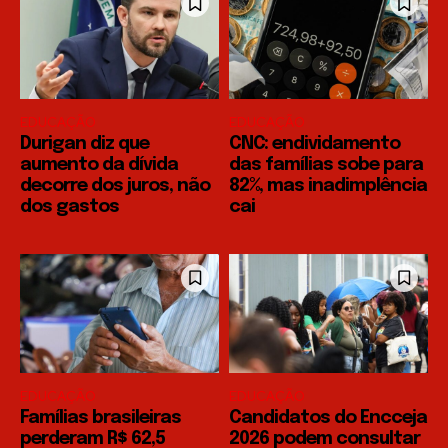
EDUCAÇÃO
EDUCAÇÃO
Durigan diz que
CNC: endividamento
aumento da dívida
das famílias sobe para
decorre dos juros, não
82%, mas inadimplência
dos gastos
cai
EDUCAÇÃO
EDUCAÇÃO
Famílias brasileiras
Candidatos do Encceja
perderam R$ 62,5
2026 podem consultar