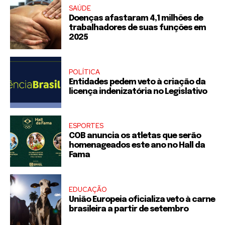
SAÚDE
Doenças afastaram 4,1 milhões de
trabalhadores de suas funções em
2025
POLÍTICA
Entidades pedem veto à criação da
licença indenizatória no Legislativo
ESPORTES
COB anuncia os atletas que serão
homenageados este ano no Hall da
Fama
EDUCAÇÃO
União Europeia oficializa veto à carne
brasileira a partir de setembro