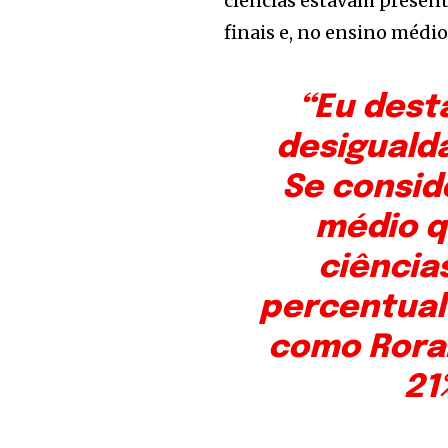
ciências estavam present
finais e, no ensino médi
“Eu des
desigualda
Se consid
médio q
ciência
percentual
como Rorai
21