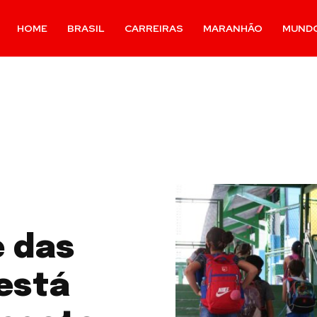
HOME
BRASIL
CARREIRAS
MARANHÃO
MUND
 das
está