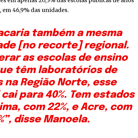
es em apenas 20,3% das escolas públicas de anos
o, em 46,9% das unidades.
tacaria também a mesma
de [no recorte] regional.
erar as escolas de ensino
ue têm laboratórios de
s na Região Norte, esse
 cai para 40%. Tem estados
ma, com 22%, e Acre, com
%”, disse Manoela.