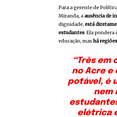
Para a gerente de Políti
Miranda, a
ausência de i
dignidade,
está diretame
estudantes
. Ela pondera
educação, mas
há regiões
“Três em 
no Acre e
potável, é 
nem á
estudantes
elétrica