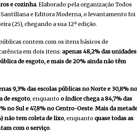
iros e cozinha
. Elaborado pela organização Todos
Santillana e Editora Moderna, o levantamento foi
ira (25), chegando a sua 12ª edição.
públicas contem com os itens básicos de
carência em dois itens:
apenas 48,2% das unidades
pública de esgoto, e mais de 20% ainda não têm
enas 9,3% das escolas públicas no Norte e 30,8% n
a de esgoto
, enquanto
o índice chega a 84,7% das
9% no Sul e 47,8% no Centro-Oeste
.
Mais da metad
) não tem coleta de lixo
, enquanto
quase todas as
ontam com o serviço
.