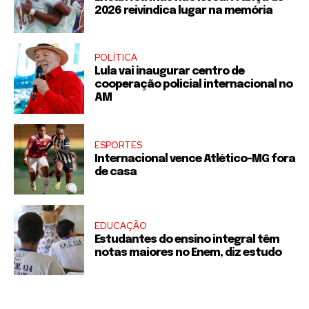
2026 reivindica lugar na memória
POLÍTICA
Lula vai inaugurar centro de
cooperação policial internacional no
AM
ESPORTES
Internacional vence Atlético-MG fora
de casa
EDUCAÇÃO
Estudantes do ensino integral têm
notas maiores no Enem, diz estudo