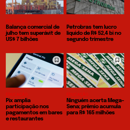
EDUCAÇÃO
EDUCAÇÃO
Balança comercial de
Petrobras tem lucro
julho tem superávit de
líquido de R$ 52,4 bi no
US$ 7 bilhões
segundo trimestre
EDUCAÇÃO
EDUCAÇÃO
Pix amplia
Ninguém acerta Mega-
participação nos
Sena; prêmio acumula
pagamentos em bares
para R$ 165 milhões
e restaurantes