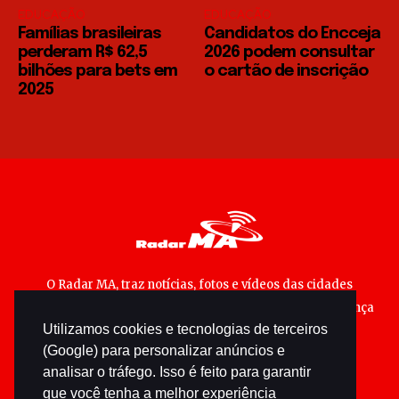
EDUCAÇÃO
EDUCAÇÃO
Famílias brasileiras
Candidatos do Encceja
perderam R$ 62,5
2026 podem consultar
bilhões para bets em
o cartão de inscrição
2025
O Radar MA, traz notícias, fotos e vídeos das cidades
maranhenses; matérias especiais sobre política, segurança
Utilizamos cookies e tecnologias de terceiros
pública e cultura popular.
(Google) para personalizar anúncios e
analisar o tráfego. Isso é feito para garantir
que você tenha a melhor experiência