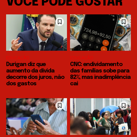
VOCÊ PODE GOSTAR
EDUCAÇÃO
EDUCAÇÃO
Durigan diz que
CNC: endividamento
aumento da dívida
das famílias sobe para
decorre dos juros, não
82%, mas inadimplência
dos gastos
cai