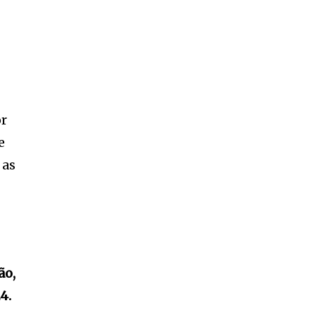
or
e
 as
ão,
4.