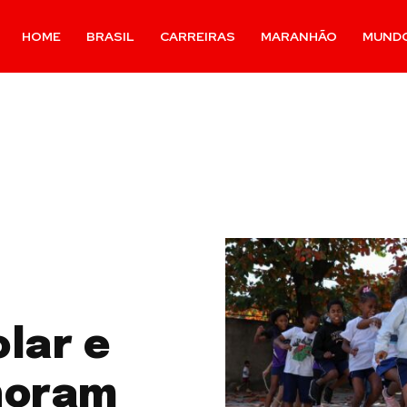
HOME
BRASIL
CARREIRAS
MARANHÃO
MUND
lar e
horam