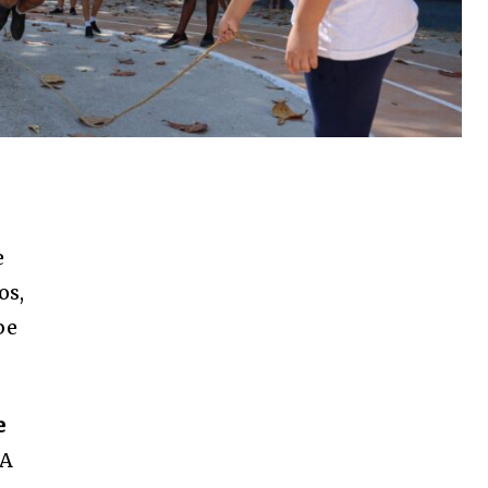
e
os,
be
e
 A