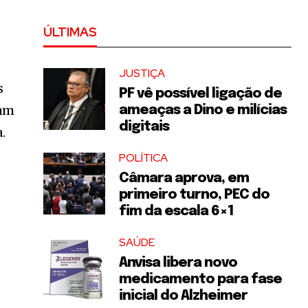
ÚLTIMAS
JUSTIÇA
s
PF vê possível ligação de
iam
ameaças a Dino e milícias
digitais
.
POLÍTICA
Câmara aprova, em
primeiro turno, PEC do
fim da escala 6×1
SAÚDE
Anvisa libera novo
medicamento para fase
inicial do Alzheimer