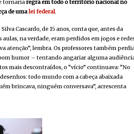
 tornaria
regra em todo o território nacional no
orça de uma
lei federal
.
ilva Cascardo, de 15 anos, conta que, antes da
s aulas, na verdade, eram perdidos em jogos e rede
ava atenção”, lembra. Os professores também perd
 bom humor – tentando angariar alguma audiência
 mais descontraídos, o “vício” continuava: “No
es desenhos: todo mundo com a cabeça abaixada
guém brincava, ninguém conversava”, acrescenta