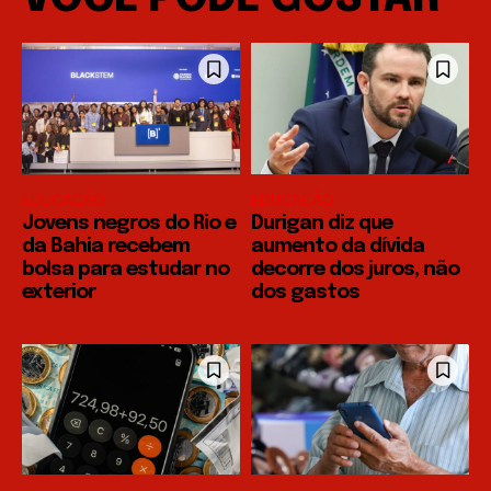
EDUCAÇÃO
EDUCAÇÃO
Jovens negros do Rio e
Durigan diz que
da Bahia recebem
aumento da dívida
bolsa para estudar no
decorre dos juros, não
exterior
dos gastos