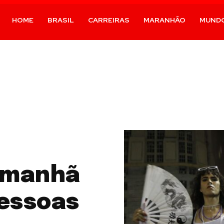
HOME
BRASIL
CARREIRAS
MARANHÃO
MUND
amanhã
pessoas