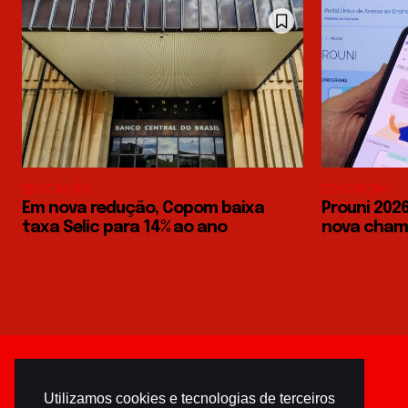
EDUCAÇÃO
EDUCAÇÃO
Em nova redução, Copom baixa
Prouni 2026
taxa Selic para 14% ao ano
nova chama
Utilizamos cookies e tecnologias de terceiros