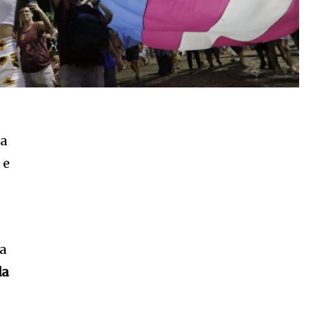
da
 e
a
da