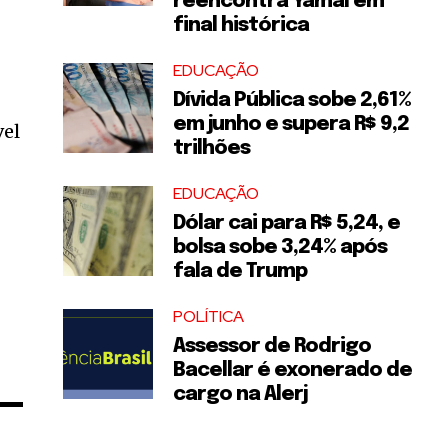
reencontra Yamal em
final histórica
EDUCAÇÃO
Dívida Pública sobe 2,61%
em junho e supera R$ 9,2
vel
trilhões
EDUCAÇÃO
Dólar cai para R$ 5,24, e
bolsa sobe 3,24% após
fala de Trump
POLÍTICA
Assessor de Rodrigo
Bacellar é exonerado de
cargo na Alerj