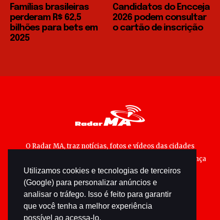
Famílias brasileiras
Candidatos do Encceja
perderam R$ 62,5
2026 podem consultar
bilhões para bets em
o cartão de inscrição
2025
O Radar MA, traz notícias, fotos e vídeos das cidades
maranhenses; matérias especiais sobre política, segurança
Utilizamos cookies e tecnologias de terceiros
pública e cultura popular.
(Google) para personalizar anúncios e
analisar o tráfego. Isso é feito para garantir
que você tenha a melhor experiência
possível ao acessa-lo.