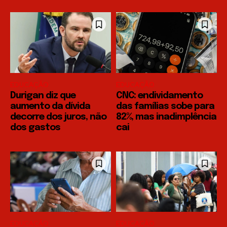
EDUCAÇÃO
EDUCAÇÃO
Durigan diz que
CNC: endividamento
aumento da dívida
das famílias sobe para
decorre dos juros, não
82%, mas inadimplência
dos gastos
cai
EDUCAÇÃO
EDUCAÇÃO