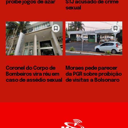
proíbe jogos de azar
STJ acusado de crime
sexual
JUSTIÇA
JUSTIÇA
Coronel do Corpo de
Moraes pede parecer
Bombeiros vira réu em
da PGR sobre proibição
caso de assédio sexual
de visitas a Bolsonaro