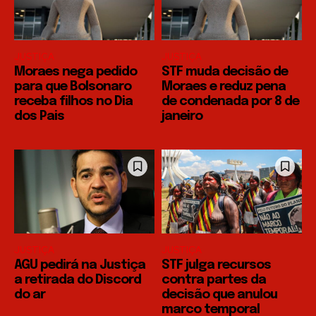
JUSTIÇA
JUSTIÇA
Moraes nega pedido
STF muda decisão de
para que Bolsonaro
Moraes e reduz pena
receba filhos no Dia
de condenada por 8 de
dos Pais
janeiro
JUSTIÇA
JUSTIÇA
AGU pedirá na Justiça
STF julga recursos
a retirada do Discord
contra partes da
do ar
decisão que anulou
marco temporal