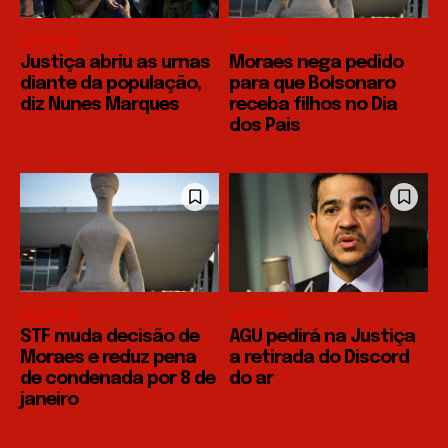
JUSTIÇA
JUSTIÇA
Justiça abriu as urnas
Moraes nega pedido
diante da população,
para que Bolsonaro
diz Nunes Marques
receba filhos no Dia
dos Pais
JUSTIÇA
JUSTIÇA
STF muda decisão de
AGU pedirá na Justiça
Moraes e reduz pena
a retirada do Discord
de condenada por 8 de
do ar
janeiro