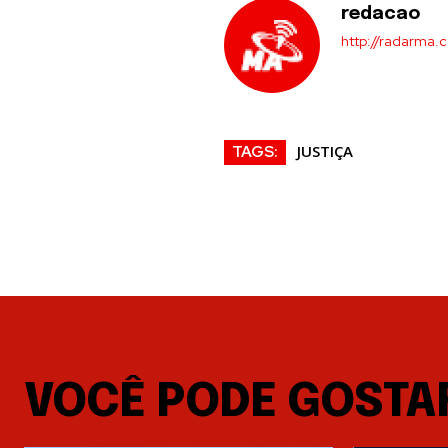
redacao
http://radarma.
JUSTIÇA
TAGS:
VOCÊ PODE GOSTA