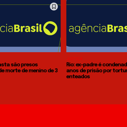
JUSTIÇA
asta são presos
Rio: ex-padre é condenad
de morte de menino de 3
anos de prisão por tortu
enteados