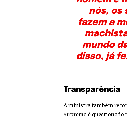
nós, os 
fazem a me
machista
mundo da 
disso, já f
Transparência
A ministra também recon
Supremo é questionado pe