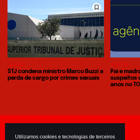
JUSTIÇA
JUSTIÇA
STJ condena ministro Marco Buzzi a
Pai e madr
perda de cargo por crimes sexuais
suspeitos 
anos no TO
Utilizamos cookies e tecnologias de terceiros