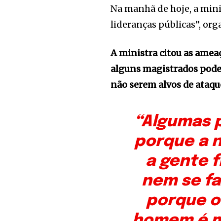
Na manhã de hoje, a minis
lideranças públicas”, or
A ministra citou as ameaç
alguns magistrados pode
não serem alvos de ataqu
“Algumas p
porque a n
a gente f
nem se fa
porque o
homem é m