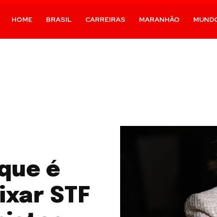
HOME
BRASIL
CARREIRAS
MARANHÃO
MUND
que é
ixar STF