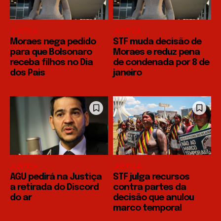
JUSTIÇA
JUSTIÇA
Moraes nega pedido
STF muda decisão de
para que Bolsonaro
Moraes e reduz pena
receba filhos no Dia
de condenada por 8 de
dos Pais
janeiro
JUSTIÇA
JUSTIÇA
AGU pedirá na Justiça
STF julga recursos
a retirada do Discord
contra partes da
do ar
decisão que anulou
marco temporal