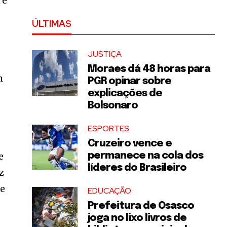
 e
ÚLTIMAS
JUSTIÇA
Moraes dá 48 horas para
m
PGR opinar sobre
explicações de
Bolsonaro
ESPORTES
Cruzeiro vence e
e
permanece na cola dos
líderes do Brasileiro
z
se
EDUCAÇÃO
Prefeitura de Osasco
joga no lixo livros de