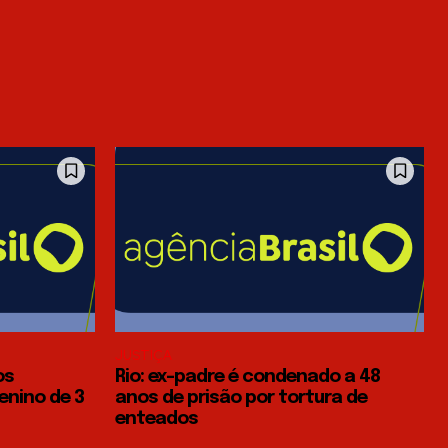
JUSTIÇA
os
Rio: ex-padre é condenado a 48
enino de 3
anos de prisão por tortura de
enteados