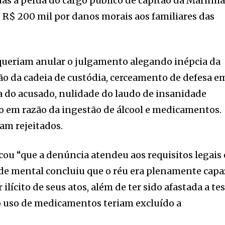
as a perda do cargo público de capitão da Marinha
R$ 200 mil por danos morais aos familiares das
queriam anular o julgamento alegando inépcia da
ão da cadeia de custódia, cerceamento de defesa e
a do acusado, nulidade do laudo de insanidade
o em razão da ingestão de álcool e medicamentos.
am rejeitados.
u “que a denúncia atendeu aos requisitos legais 
de mental concluiu que o réu era plenamente capa
ilícito de seus atos, além de ter sido afastada a te
o uso de medicamentos teriam excluído a