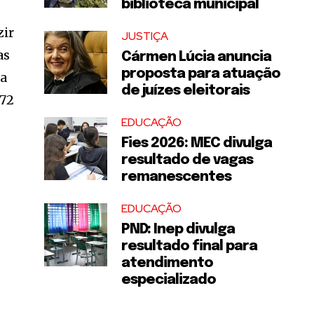
biblioteca municipal
zir
JUSTIÇA
as
Cármen Lúcia anuncia
proposta para atuação
 a
de juízes eleitorais
 72
EDUCAÇÃO
Fies 2026: MEC divulga
resultado de vagas
remanescentes
EDUCAÇÃO
PND: Inep divulga
resultado final para
atendimento
especializado