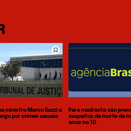
R
JUSTIÇA
a ministro Marco Buzzi a
Pai e madrasta são pres
argo por crimes sexuais
suspeitos de morte de m
anos no TO