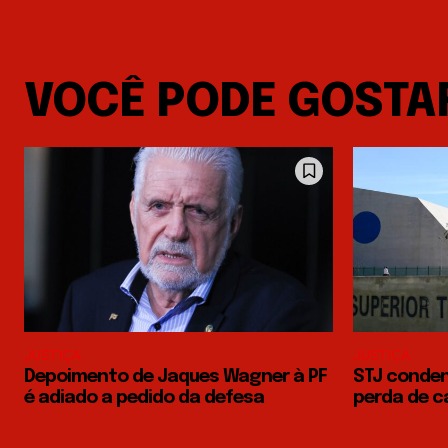
VOCÊ PODE GOSTA
JUSTIÇA
JUSTIÇA
Depoimento de Jaques Wagner à PF
STJ conden
é adiado a pedido da defesa
perda de c