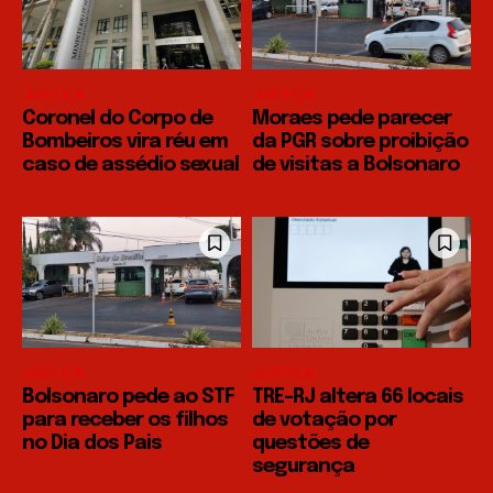
JUSTIÇA
JUSTIÇA
Coronel do Corpo de
Moraes pede parecer
Bombeiros vira réu em
da PGR sobre proibição
caso de assédio sexual
de visitas a Bolsonaro
JUSTIÇA
JUSTIÇA
Bolsonaro pede ao STF
TRE-RJ altera 66 locais
para receber os filhos
de votação por
no Dia dos Pais
questões de
segurança