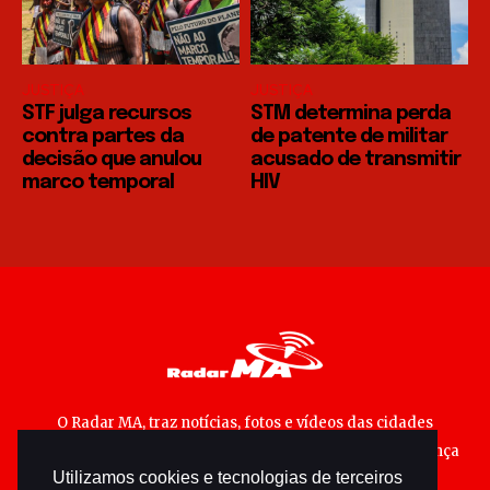
JUSTIÇA
JUSTIÇA
STF julga recursos
STM determina perda
contra partes da
de patente de militar
decisão que anulou
acusado de transmitir
marco temporal
HIV
O Radar MA, traz notícias, fotos e vídeos das cidades
maranhenses; matérias especiais sobre política, segurança
Utilizamos cookies e tecnologias de terceiros
pública e cultura popular.