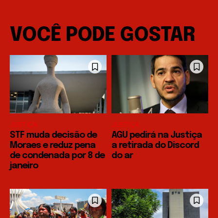
VOCÊ PODE GOSTAR
JUSTIÇA
JUSTIÇA
STF muda decisão de
AGU pedirá na Justiça
Moraes e reduz pena
a retirada do Discord
de condenada por 8 de
do ar
janeiro