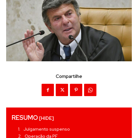
Compartilhe
RESUMO
[HIDE]
Julgamento suspenso
Operação da PF