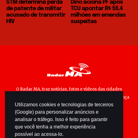
STM determina perda
Dino aciona PF após
de patente de militar
TCU apontar R$ 55,4
acusado de transmitir
milhões em emendas
HIV
suspeitas
O Radar MA, traz notícias, fotos e vídeos das cidades
maranhenses; matérias especiais sobre política, segurança
Utilizamos cookies e tecnologias de terceiros
pública e cultura popular.
(Google) para personalizar anúncios e
analisar o tráfego. Isso é feito para garantir
que você tenha a melhor experiência
possível ao acessa-lo.