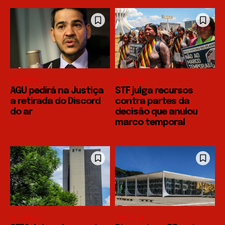
JUSTIÇA
JUSTIÇA
AGU pedirá na Justiça
STF julga recursos
a retirada do Discord
contra partes da
do ar
decisão que anulou
marco temporal
JUSTIÇA
JUSTIÇA