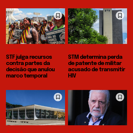
JUSTIÇA
JUSTIÇA
STF julga recursos
STM determina perda
contra partes da
de patente de militar
decisão que anulou
acusado de transmitir
marco temporal
HIV
JUSTIÇA
JUSTIÇA