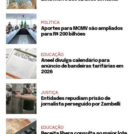
POLÍTICA
Aportes para MCMV são ampliados
para R$ 200 bilhões
EDUCAÇÃO
Aneel divulga calendário para
anúncio de bandeiras tarifárias em
2026
JUSTIÇA
Entidades repudiam prisão de
jornalista perseguido por Zambelli
EDUCAÇÃO
Receita libera consulta ao maior lote