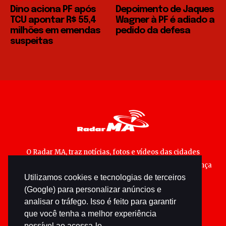
Dino aciona PF após
Depoimento de Jaques
TCU apontar R$ 55,4
Wagner à PF é adiado a
milhões em emendas
pedido da defesa
suspeitas
O Radar MA, traz notícias, fotos e vídeos das cidades
maranhenses; matérias especiais sobre política, segurança
Utilizamos cookies e tecnologias de terceiros
pública e cultura popular.
(Google) para personalizar anúncios e
analisar o tráfego. Isso é feito para garantir
que você tenha a melhor experiência
possível ao acessa-lo.