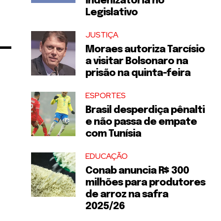
indenizatória no
Legislativo
JUSTIÇA
Moraes autoriza Tarcísio
a visitar Bolsonaro na
prisão na quinta-feira
ESPORTES
Brasil desperdiça pênalti
e não passa de empate
com Tunísia
EDUCAÇÃO
Conab anuncia R$ 300
milhões para produtores
de arroz na safra
2025/26