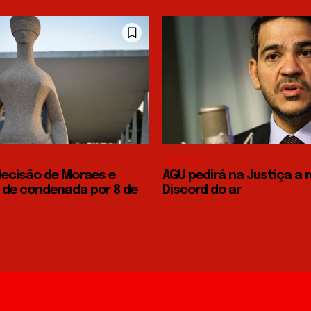
JUSTIÇA
ecisão de Moraes e
AGU pedirá na Justiça a 
 de condenada por 8 de
Discord do ar