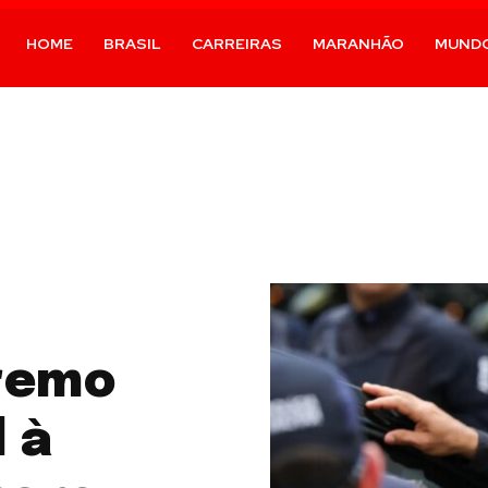
HOME
BRASIL
CARREIRAS
MARANHÃO
MUND
remo
 à