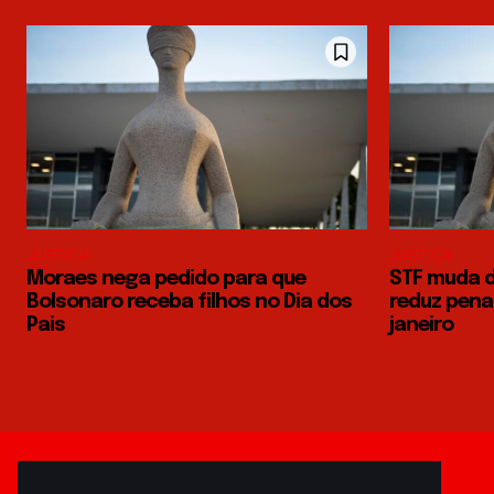
JUSTIÇA
JUSTIÇA
Moraes nega pedido para que
STF muda d
Bolsonaro receba filhos no Dia dos
reduz pena
Pais
janeiro