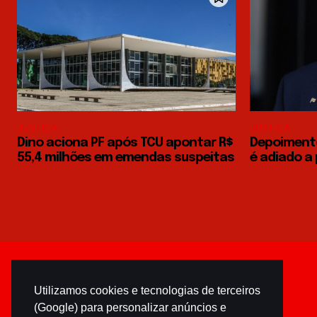
JUSTIÇA
JUSTIÇA
Dino aciona PF após TCU apontar R$
Depoimento
55,4 milhões em emendas suspeitas
é adiado a
Utilizamos cookies e tecnologias de terceiros
(Google) para personalizar anúncios e