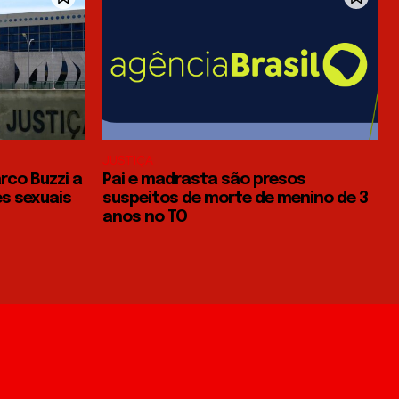
JUSTIÇA
rco Buzzi a
Pai e madrasta são presos
s sexuais
suspeitos de morte de menino de 3
anos no TO