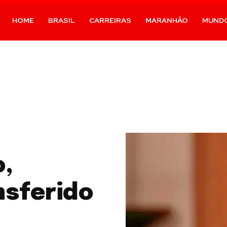
HOME
BRASIL
CARREIRAS
MARANHÃO
MUND
o,
nsferido