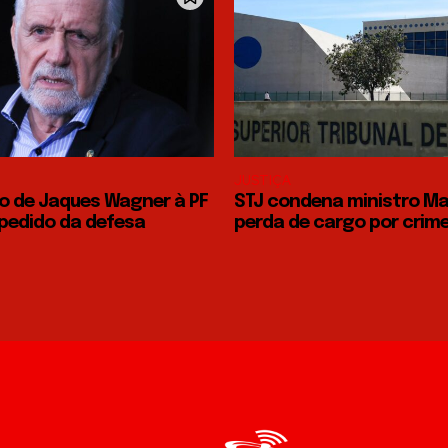
JUSTIÇA
 de Jaques Wagner à PF
STJ condena ministro Ma
 pedido da defesa
perda de cargo por crime