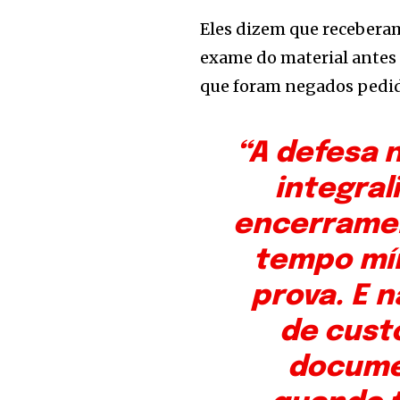
Eles dizem que receberam
exame do material antes
que foram negados pedid
“A defesa 
integral
encerramen
tempo mí
prova. E n
de custó
docume