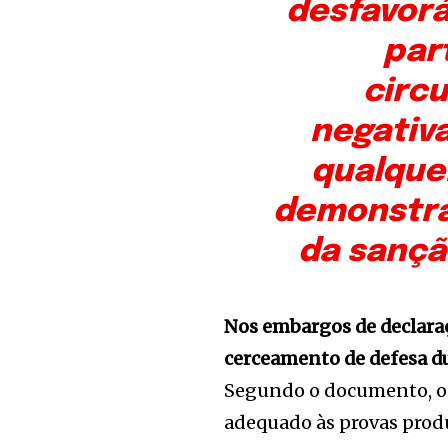
desfavoráv
par
circ
negativ
qualque
demonstra
da sanção
Nos embargos de declara
cerceamento de defesa du
Segundo o documento, o
adequado às provas prod