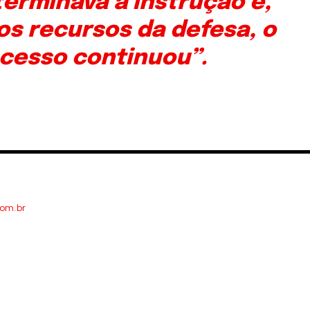
erminava a instrução e,
os recursos da defesa, o
cesso continuou”.
com.br