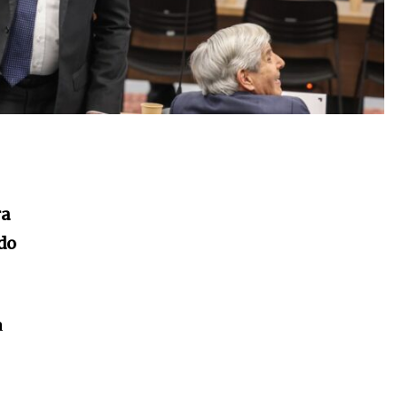
ra
 do
a