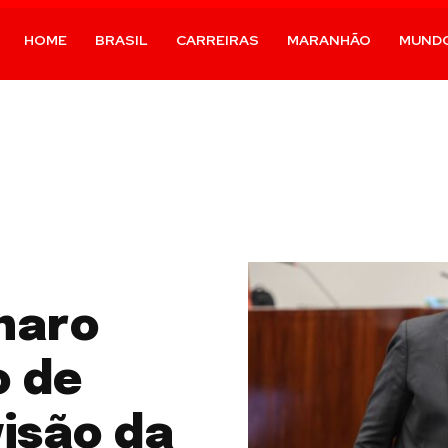
HOME
BRASIL
CARREIRAS
MARANHÃO
MUND
naro
o de
isão da