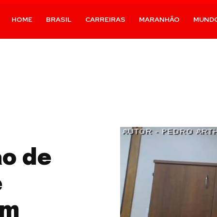
HOME
BRASIL
CARREIRAS
MARANHÃO
MUND
o de
e
em