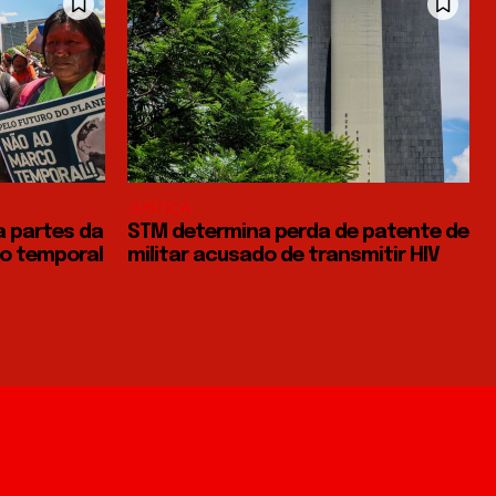
JUSTIÇA
a partes da
STM determina perda de patente de
o temporal
militar acusado de transmitir HIV