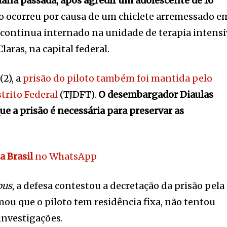
emana passada, após agredir um adolescente de 16
 ocorreu por causa de um chiclete arremessado e
 continua internado na unidade de terapia intensi
laras, na capital federal.
(2), a
prisão do piloto também foi mantida pelo
strito Federal
(TJDFT).
O desembargador Diaulas
e a prisão é necessária para preservar as
a Brasil
no WhatsApp
pus
, a defesa contestou a decretação da prisão pela
mou que o piloto tem residência fixa, não tentou
investigações.