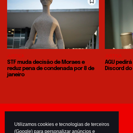
JUSTIÇA
JUSTIÇA
STF muda decisão de Moraes e
AGU pedirá 
reduz pena de condenada por 8 de
Discord do
janeiro
Utilizamos cookies e tecnologias de terceiros
(Google) para personalizar anúncios e