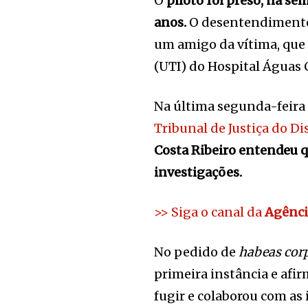
O
piloto foi preso, na s
anos.
O desentendimento
um amigo da vítima, que
(UTI) do Hospital Águas C
Na última segunda-feira 
Tribunal de Justiça do Di
Costa Ribeiro entendeu qu
investigações.
>> Siga o canal da
Agênci
No pedido de
habeas cor
primeira instância e afir
fugir e colaborou com as 