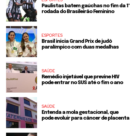
Paulistas batem gaúchas no fim da 1ª
rodada do Brasileirão Feminino
ESPORTES
Brasil inicia Grand Prix de judô
paralímpico com duas medalhas
SAÚDE
Remédio injetável que previne HIV
pode entrar no SUS até o fim o ano
SAÚDE
Entenda a mola gestacional, que
pode evoluir para câncer de placenta