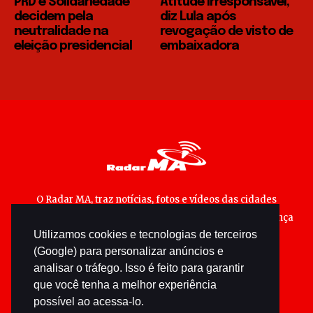
PRD e Solidariedade
Atitude irresponsável,
decidem pela
diz Lula após
neutralidade na
revogação de visto de
eleição presidencial
embaixadora
O Radar MA, traz notícias, fotos e vídeos das cidades
maranhenses; matérias especiais sobre política, segurança
Utilizamos cookies e tecnologias de terceiros
pública e cultura popular.
(Google) para personalizar anúncios e
analisar o tráfego. Isso é feito para garantir
que você tenha a melhor experiência
possível ao acessa-lo.