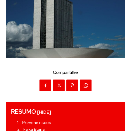
Compartilhe
RESUMO
[HIDE]
Prevenir riscos
Faixa Etária