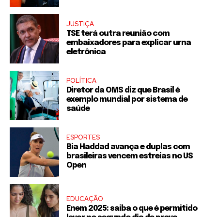
JUSTIÇA
TSE terá outra reunião com
embaixadores para explicar urna
eletrônica
POLÍTICA
Diretor da OMS diz que Brasil é
exemplo mundial por sistema de
saúde
ESPORTES
Bia Haddad avança e duplas com
brasileiras vencem estreias no US
Open
EDUCAÇÃO
Enem 2025: saiba o que é permitido