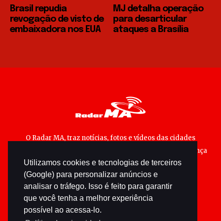
Brasil repudia
MJ detalha operação
revogação de visto de
para desarticular
embaixadora nos EUA
ataques a Brasília
O Radar MA, traz notícias, fotos e vídeos das cidades
maranhenses; matérias especiais sobre política, segurança
Utilizamos cookies e tecnologias de terceiros
pública e cultura popular.
(Google) para personalizar anúncios e
analisar o tráfego. Isso é feito para garantir
que você tenha a melhor experiência
possível ao acessa-lo.