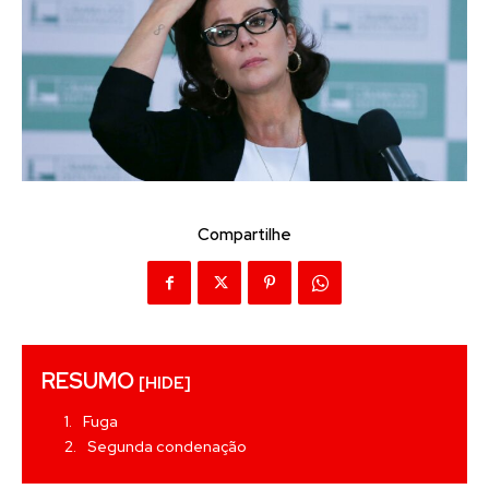
Compartilhe
RESUMO
[HIDE]
Fuga
Segunda condenação