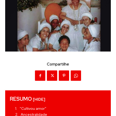
Compartilhe
RESUMO
[HIDE]
“Cultivou amor”
Ancestralidade