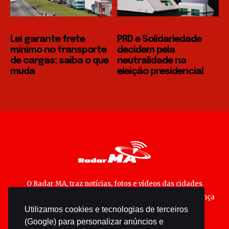
POLÍTICA
POLÍTICA
Lei garante frete
PRD e Solidariedade
mínimo no transporte
decidem pela
de cargas; saiba o que
neutralidade na
muda
eleição presidencial
O Radar MA, traz notícias, fotos e vídeos das cidades
maranhenses; matérias especiais sobre política, segurança
Utilizamos cookies e tecnologias de terceiros
pública e cultura popular.
(Google) para personalizar anúncios e