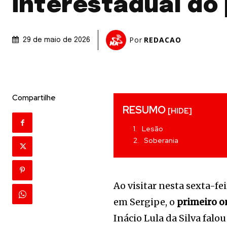
interestadual do 
Por
REDACAO
29 de maio de 2026
Compartilhe
RESUMO
[HIDE]
Lesão
Soberania
Ao visitar nesta sexta-fe
em Sergipe, o
primeiro o
Inácio Lula da Silva falo