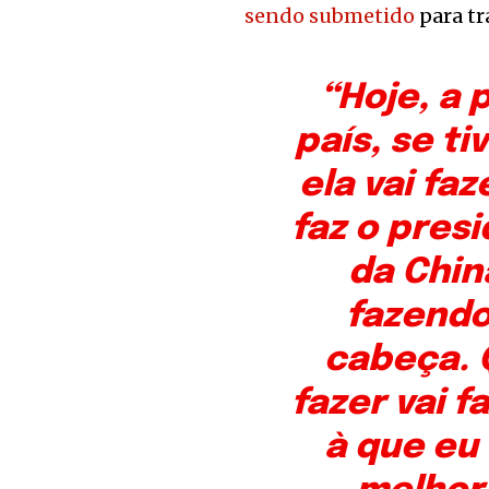
sendo submetido
para tr
“Hoje, a
país, se ti
ela vai f
faz o pres
da Chin
fazendo
cabeça. 
fazer vai 
à que eu