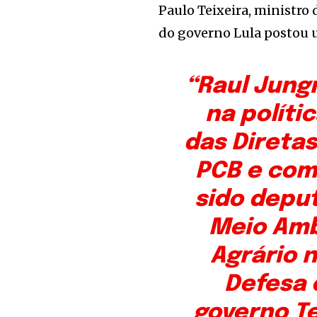
Paulo Teixeira, ministro
do governo Lula postou 
“Raul Jung
na polític
das Direta
PCB e com
sido deput
Meio Amb
Agrário 
Defesa 
governo T