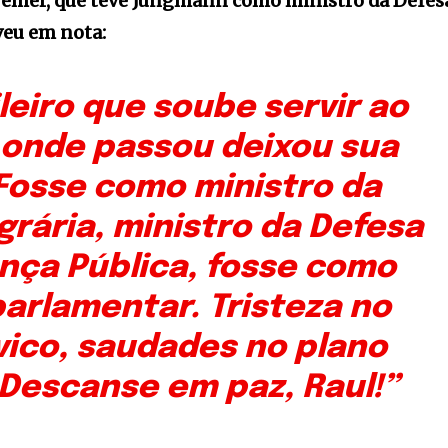
Temer, que teve Jungmann como ministro da Defes
veu em nota:
leiro que soube servir ao
r onde passou deixou sua
Fosse como ministro da
rária, ministro da Defesa
nça Pública, fosse como
arlamentar. Tristeza no
vico, saudades no plano
 Descanse em paz, Raul!”