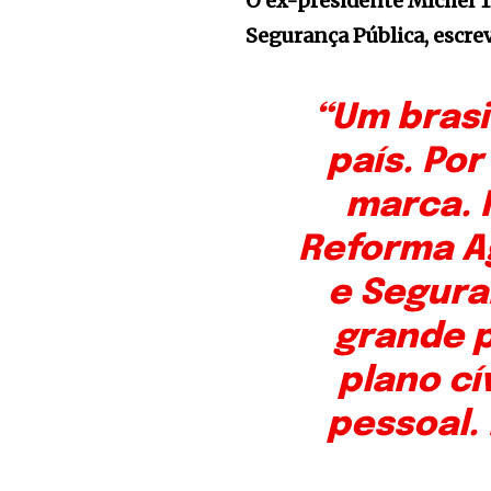
O ex-presidente Michel 
Segurança Pública, escre
“Um brasi
país. Po
marca. 
Reforma Ag
e Segura
grande p
plano cí
pessoal.