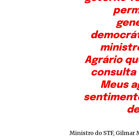
perm
gene
democrát
ministr
Agrário q
consulta 
Meus a
sentimento
de
Ministro do STF, Gilmar