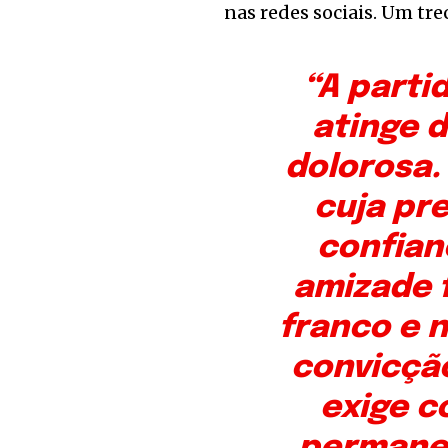
nas redes sociais. Um tre
“A parti
atinge 
dolorosa.
cuja pr
confian
amizade f
franco e 
convicçã
exige 