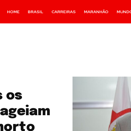
HOME
BRASIL
CARREIRAS
MARANHÃO
MUND
s os
nageiam
morto