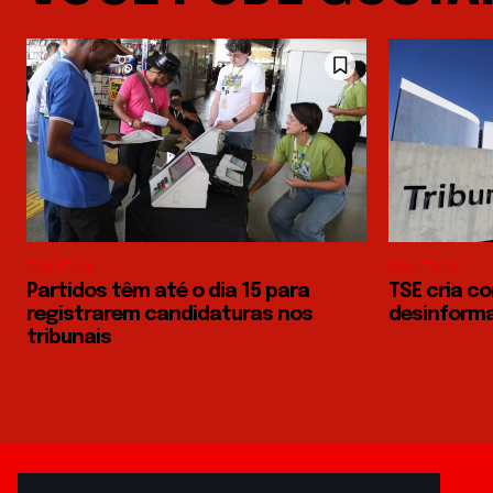
POLÍTICA
POLÍTICA
Partidos têm até o dia 15 para
TSE cria c
registrarem candidaturas nos
desinforma
tribunais