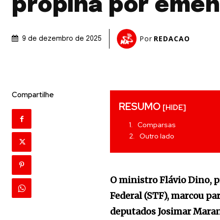
propina por eme
Por
REDACAO
9 de dezembro de 2025
Compartilhe
RESUMO
[HIDE]
Comparsas
Outro lado
O ministro Flávio Dino,
Federal (STF), marcou pa
deputados Josimar Maran