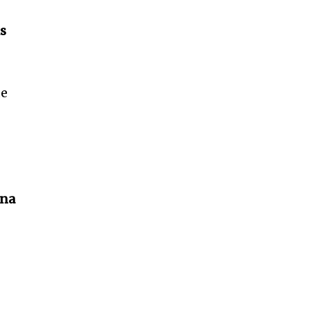
s
de
 na