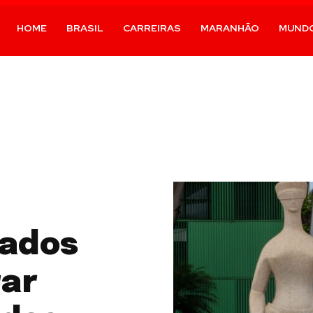
HOME
BRASIL
CARREIRAS
MARANHÃO
MUND
tados
rar