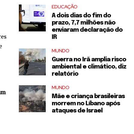
EDUCAÇÃO
A dois dias do fim do
prazo, 7,7 milhões não
enviaram declaração do
res
IR
e
MUNDO
Guerra no Irã amplia risco
ambiental e climático, diz
relatório
MUNDO
çam
Mãe e criança brasileiras
morrem no Líbano após
ataques de Israel