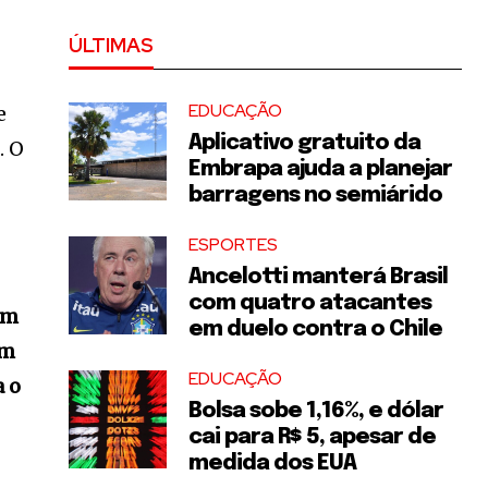
ÚLTIMAS
EDUCAÇÃO
e
Aplicativo gratuito da
. O
Embrapa ajuda a planejar
barragens no semiárido
ESPORTES
Ancelotti manterá Brasil
com quatro atacantes
om
em duelo contra o Chile
em
EDUCAÇÃO
a o
Bolsa sobe 1,16%, e dólar
cai para R$ 5, apesar de
medida dos EUA