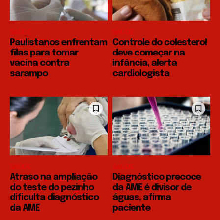
SAÚDE
SAÚDE
Paulistanos enfrentam
Controle do colesterol
filas para tomar
deve começar na
vacina contra
infância, alerta
sarampo
cardiologista
SAÚDE
SAÚDE
Atraso na ampliação
Diagnóstico precoce
do teste do pezinho
da AME é divisor de
dificulta diagnóstico
águas, afirma
da AME
paciente