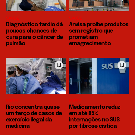
SAÚDE
SAÚDE
Diagnóstico tardio dá
Anvisa proíbe produtos
poucas chances de
sem registro que
cura para o câncer de
prometiam
pulmão
emagrecimento
SAÚDE
SAÚDE
Rio concentra quase
Medicamento reduz
um terço de casos de
em até 85%
exercício ilegal da
internações no SUS
medicina
por fibrose cística