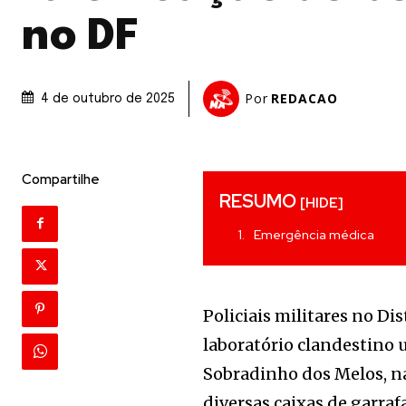
no DF
Por
REDACAO
4 de outubro de 2025
Compartilhe
RESUMO
[HIDE]
Emergência médica
Policiais militares no D
laboratório clandestino u
Sobradinho dos Melos, na
diversas caixas de garraf