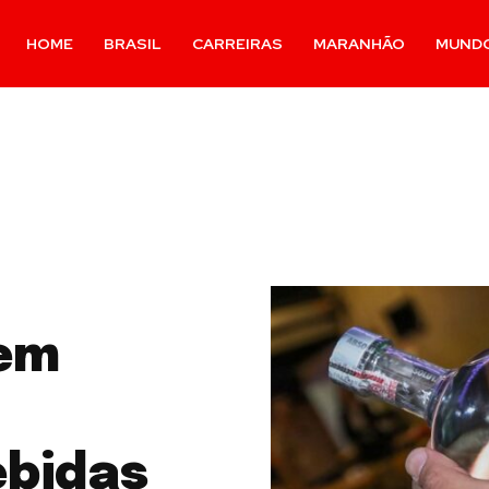
HOME
BRASIL
CARREIRAS
MARANHÃO
MUND
rem
ebidas