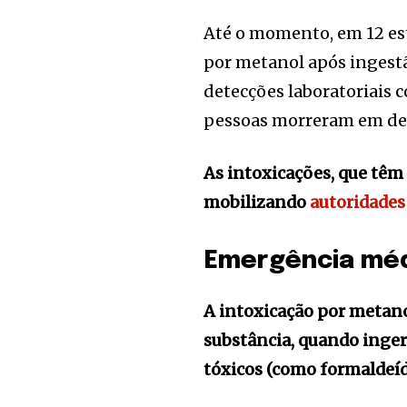
Até o momento, em 12 est
por metanol após ingestã
detecções laboratoriais 
pessoas morreram em dec
As intoxicações, que têm
mobilizando
autoridades
Emergência mé
A intoxicação por metan
substância, quando inge
tóxicos (como formaldeíd