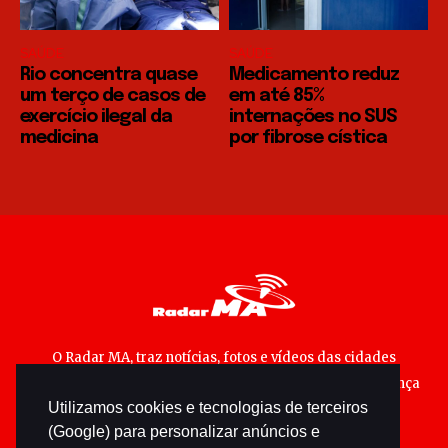
SAÚDE
SAÚDE
Rio concentra quase
Medicamento reduz
um terço de casos de
em até 85%
exercício ilegal da
internações no SUS
medicina
por fibrose cística
O Radar MA, traz notícias, fotos e vídeos das cidades
maranhenses; matérias especiais sobre política, segurança
Utilizamos cookies e tecnologias de terceiros
pública e cultura popular.
(Google) para personalizar anúncios e