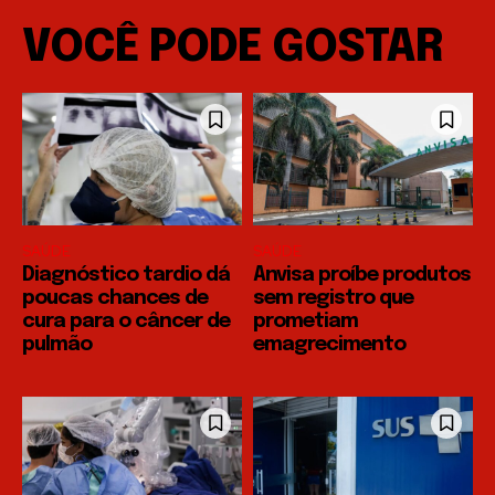
VOCÊ PODE GOSTAR
SAÚDE
SAÚDE
Diagnóstico tardio dá
Anvisa proíbe produtos
poucas chances de
sem registro que
cura para o câncer de
prometiam
pulmão
emagrecimento