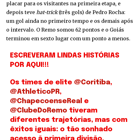
placar para os visitantes na primeira etapa, e
depois teve
hat-trick
(três gols) de Pedro Rocha:
um gol ainda no primeiro tempo e os demais após
o intervalo. O Remo somou 62 pontos e o Goiás
terminou em sexto lugar com um ponto a menos.
ESCREVERAM LINDAS HISTÓRIAS
POR AQUI!!!
Os times de elite
@Coritiba
,
@AthleticoPR
,
@ChapecoenseReal
e
@ClubeDoRemo
tiveram
diferentes trajetórias, mas com
êxitos iguais: o tão sonhado
acesso ã primeira divisão.