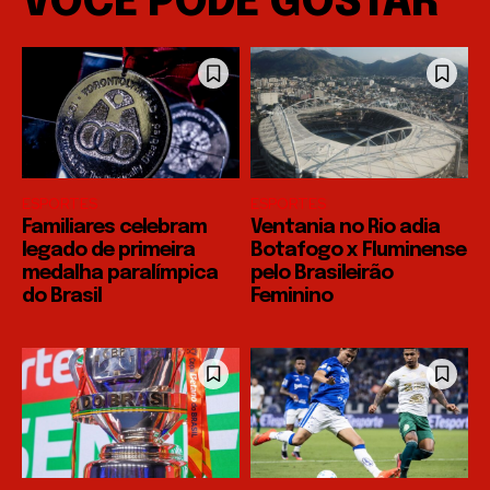
VOCÊ PODE GOSTAR
ESPORTES
ESPORTES
Familiares celebram
Ventania no Rio adia
legado de primeira
Botafogo x Fluminense
medalha paralímpica
pelo Brasileirão
do Brasil
Feminino