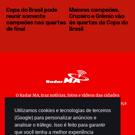
ESPORTES
ESPORTES
Copa do Brasil pode
Maiores campeões,
reunir somente
Cruzeiro e Grêmio vão
campeões nas quartas
às quartas da Copa do
de final
Brasil
O Radar MA, traz notícias, fotos e vídeos das cidades
maranhenses; matérias especiais sobre política, segurança
Utilizamos cookies e tecnologias de terceiros
pública e cultura popular.
(Google) para personalizar anúncios e
analisar o tráfego. Isso é feito para garantir
que você tenha a melhor experiência