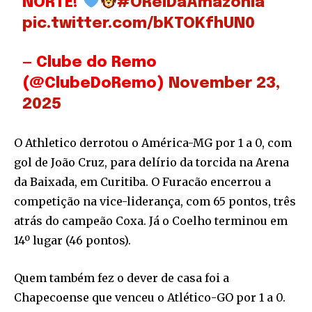
NORTE!
#OReiDaAmazônia
pic.twitter.com/bKTOKfhUN0
— Clube do Remo
(@ClubeDoRemo)
November 23,
2025
O Athletico derrotou o América-MG por 1 a 0, com
gol de João Cruz, para delírio da torcida na Arena
da Baixada, em Curitiba. O Furacão encerrou a
competição na vice-liderança, com 65 pontos, três
atrás do campeão Coxa. Já o Coelho terminou em
14º lugar (46 pontos).
Quem também fez o dever de casa foi a
Chapecoense que venceu o Atlético-GO por 1 a 0.