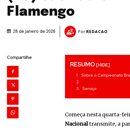
Flamengo
Por
REDACAO
28 de janeiro de 2026
Compartilhe
RESUMO
[HIDE]
Sobre o Campeonato Bra
Cobertura esportiva da 
Serviço
Começa nesta quarta-feir
Nacional
transmite, a par