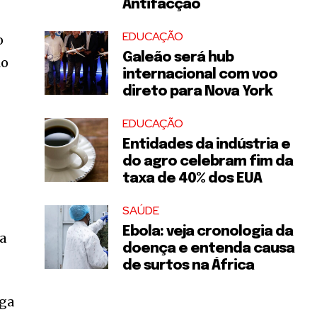
Antifacção
EDUCAÇÃO
o
Galeão será hub
lo
internacional com voo
direto para Nova York
EDUCAÇÃO
Entidades da indústria e
do agro celebram fim da
taxa de 40% dos EUA
SAÚDE
Ebola: veja cronologia da
ca
doença e entenda causa
de surtos na África
oga