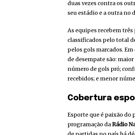
duas vezes contra os out
seu estádio e a outra no 
As equipes recebem três 
classificados pelo total 
pelos gols marcados. Em 
de desempate são: maior 
número de gols pró; con
recebidos; e menor núme
Cobertura espo
Esporte que é paixão do p
programação da
Rádio N
de partidas no país há dé