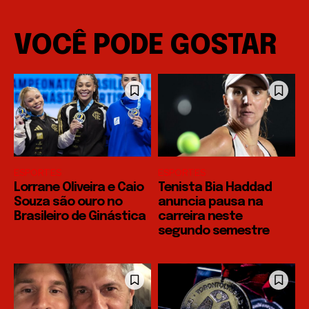
VOCÊ PODE GOSTAR
ESPORTES
ESPORTES
Lorrane Oliveira e Caio
Tenista Bia Haddad
Souza são ouro no
anuncia pausa na
Brasileiro de Ginástica
carreira neste
segundo semestre