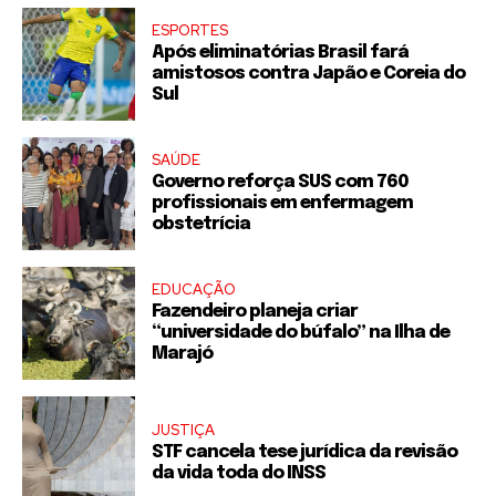
ESPORTES
Após eliminatórias Brasil fará
amistosos contra Japão e Coreia do
Sul
SAÚDE
Governo reforça SUS com 760
profissionais em enfermagem
obstetrícia
EDUCAÇÃO
Fazendeiro planeja criar
“universidade do búfalo” na Ilha de
Marajó
JUSTIÇA
STF cancela tese jurídica da revisão
da vida toda do INSS