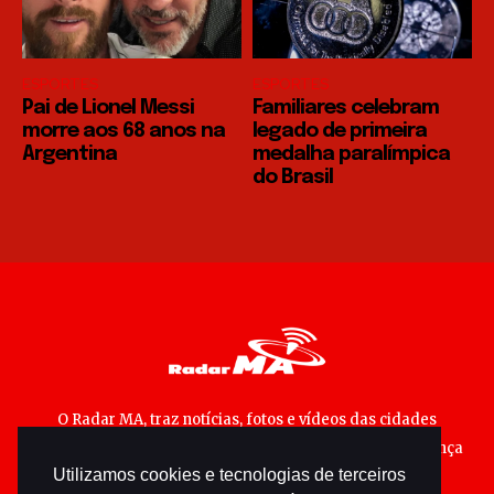
ESPORTES
ESPORTES
Pai de Lionel Messi
Familiares celebram
morre aos 68 anos na
legado de primeira
Argentina
medalha paralímpica
do Brasil
O Radar MA, traz notícias, fotos e vídeos das cidades
maranhenses; matérias especiais sobre política, segurança
Utilizamos cookies e tecnologias de terceiros
pública e cultura popular.