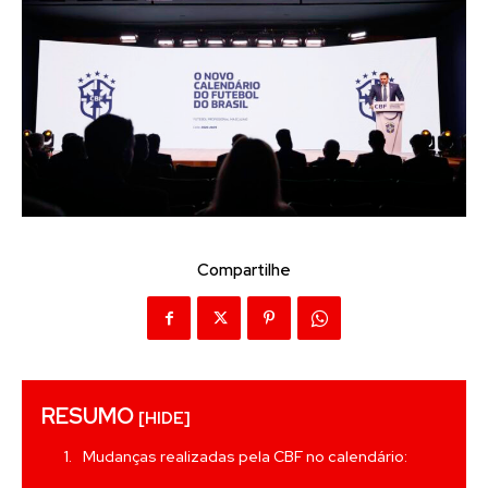
Compartilhe
RESUMO
[HIDE]
Mudanças realizadas pela CBF no calendário: