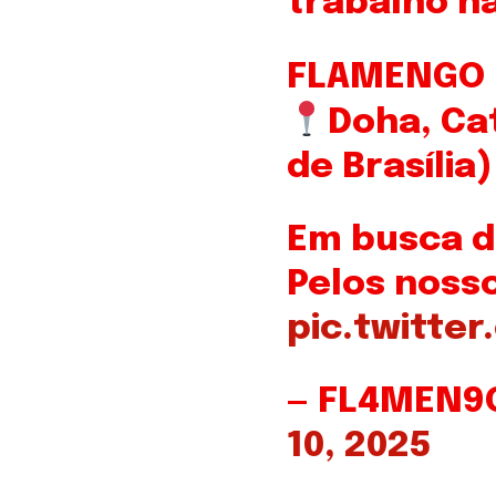
trabalho n
FLAMENGO
Doha, Cat
de Brasília)
Em busca do
Pelos noss
pic.twitte
— FL4MEN9
10, 2025