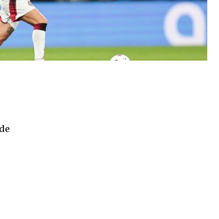
s
ade