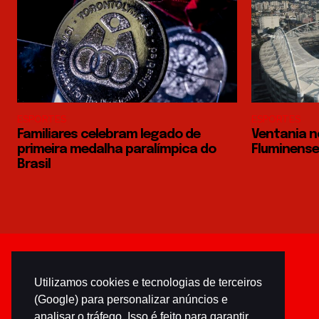
ESPORTES
ESPORTES
Familiares celebram legado de
Ventania n
primeira medalha paralímpica do
Fluminense 
Brasil
Utilizamos cookies e tecnologias de terceiros
(Google) para personalizar anúncios e
analisar o tráfego. Isso é feito para garantir