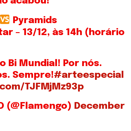
ão acabou!
Pyramids
ar – 13/12, às 14h (horário
 Bi Mundial! Por nós.
os. Sempre!
#arteespecial
r.com/TJFMjMz93p
O (@Flamengo)
December