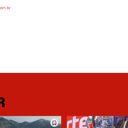
com.br
R