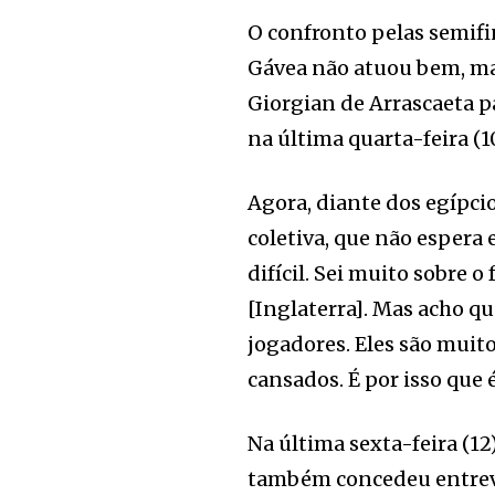
O confronto pelas semifi
Gávea não atuou bem, ma
Giorgian de Arrascaeta pa
na última quarta-feira (10
Agora, diante dos egípcio
coletiva, que não espera
difícil. Sei muito sobre 
[Inglaterra]. Mas acho qu
jogadores. Eles são muit
cansados. É por isso que é
Na última sexta-feira (12)
também concedeu entrevis