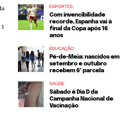
ESPORTES
da
Com invencibilidade
recorde, Espanha vai à
 1
final da Copa após 16
anos
EDUCAÇÃO
Pé-de-Meia: nascidos em
setembro e outubro
recebem 6ª parcela
SAÚDE
Sábado é Dia D da
Campanha Nacional de
Vacinação