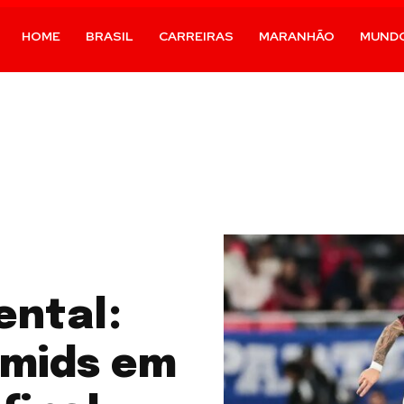
HOME
BRASIL
CARREIRAS
MARANHÃO
MUND
ental:
amids em